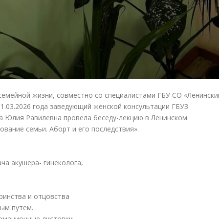
семейной жизни, совместно со специалистами ГБУ СО «Ленински
1.03.2026 года заведующий женской консультации ГБУЗ
на Юлия Равилевна провела беседу-лекцию в Ленинском
вание семьи. Аборт и его последствия».
ча акушера- гинеколога,
ринства и отцовства
ым путем.
мационные листовки.