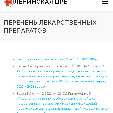
ЛЕНИНСКАЯ ЦРБ
Меню
содержимому
О НАС
ДОКУМЕНТЫ
ПЕРЕЧЕНЬ ЛЕКАРСТВЕННЫХ
ПРЕПАРАТОВ
ИНФОРМАЦИЯ ДЛЯ ПАЦИЕНТОВ
КОНТАКТЫ
Распоряжение Правительства РФ от 18 12 2025 3867-р
Закон Волгоградской области от 25.12.2025 № 125-ОД «
О
Территориальной программе государственных гарантий
бесплатного оказания гражданам медицинской помощи в
Волгоградской области на 2026 год и на плановый период
2027 и 2028 годов
«
Закон ВО от 14.12.2022 № 127-ОД Приложение 5.
«
Перечень жизненно необходимых и важнейших
лекарственных препаратов и медицинских изделий,
необходимых для оказания медицинской помощи в рамках