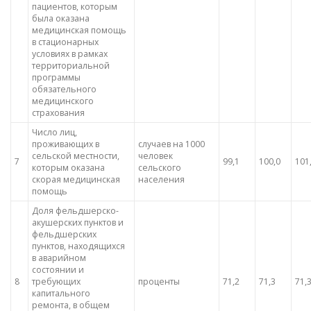
пациентов, которым
была оказана
медицинская помощь
в стационарных
условиях в рамках
территориальной
программы
обязательного
медицинского
страхования
Число лиц,
проживающих в
случаев на 1000
сельской местности,
человек
7
99,1
100,0
101
которым оказана
сельского
скорая медицинская
населения
помощь
Доля фельдшерско-
акушерских пунктов и
фельдшерских
пунктов, находящихся
в аварийном
состоянии и
8
требующих
проценты
71,2
71,3
71,
капитального
ремонта, в общем