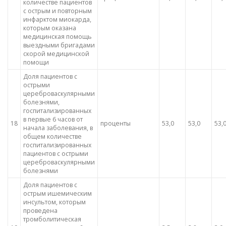
количестве пациентов
с острым и повторным
инфарктом миокарда,
которым оказана
медицинская помощь
выездными бригадами
скорой медицинской
помощи
Доля пациентов с
острыми
цереброваскулярными
болезнями,
госпитализированных
в первые 6 часов от
18
проценты
53,0
53,0
53,
начала заболевания, в
общем количестве
госпитализированных
пациентов с острыми
цереброваскулярными
болезнями
Доля пациентов с
острым ишемическим
инсультом, которым
проведена
тромболитическая