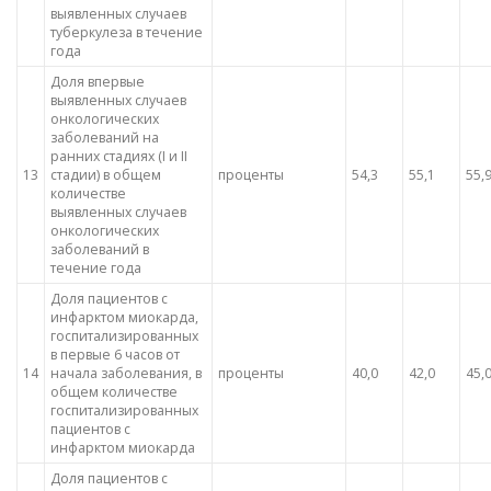
выявленных случаев
туберкулеза в течение
года
Доля впервые
выявленных случаев
онкологических
заболеваний на
ранних стадиях (I и II
13
стадии) в общем
проценты
54,3
55,1
55,
количестве
выявленных случаев
онкологических
заболеваний в
течение года
Доля пациентов с
инфарктом миокарда,
госпитализированных
в первые 6 часов от
14
начала заболевания, в
проценты
40,0
42,0
45,
общем количестве
госпитализированных
пациентов с
инфарктом миокарда
Доля пациентов с