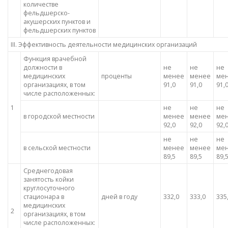
количестве
фельдшерско-
акушерских пунктов и
фельдшерских пунктов
III. Эффективность деятельности медицинских организаций
Функция врачебной
должности в
не
не
не
медицинских
проценты
менее
менее
ме
организациях, в том
91,0
91,0
91,
числе расположенных:
1
не
не
не
в городской местности
менее
менее
ме
92,0
92,0
92,
не
не
не
в сельской местности
менее
менее
ме
89,5
89,5
89,
Среднегодовая
занятость койки
круглосуточного
стационара в
дней в году
332,0
333,0
335
медицинских
2
организациях, в том
числе расположенных: