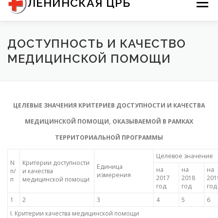
ЛЕНИНСКАЯ ЦРБ
Меню
содержимому
О НАС
ДОКУМЕНТЫ
ДОСТУПНОСТЬ И КАЧЕСТВО
МЕДИЦИНСКОЙ ПОМОЩИ
ИНФОРМАЦИЯ ДЛЯ ПАЦИЕНТОВ
КОНТАКТЫ
ЦЕЛЕВЫЕ ЗНАЧЕНИЯ КРИТЕРИЕВ ДОСТУПНОСТИ И КАЧЕСТВА
МЕДИЦИНСКОЙ ПОМОЩИ, ОКАЗЫВАЕМОЙ В РАМКАХ
ТЕРРИТОРИАЛЬНОЙ ПРОГРАММЫ
Целевое значение
N
Критерии доступности
Единица
на
на
на
п/
и качества
измерения
2017
2018
201
п
медицинской помощи
год
год
год
1
2
3
4
5
6
I. Критерии качества медицинской помощи