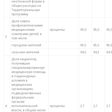
неотложной форме в
общих расходах на
Территориальную
программу
Доля охвата
профилактическими
медицинскими
проценты
95,0
95,0
95,
осмотрами детей, в
5
том числе:
городских жителей
95,5
95,5
95,
сельских жителей
94,5
94,5
94,
Доля пациентов,
получивших
специализированную
медицинскую помощь
в стационарных
условиях в
медицинских
организациях,
подведомственных
федеральным
органам
6
исполнительной
проценты
2,7
2,7
2,7
власти, в общем числе