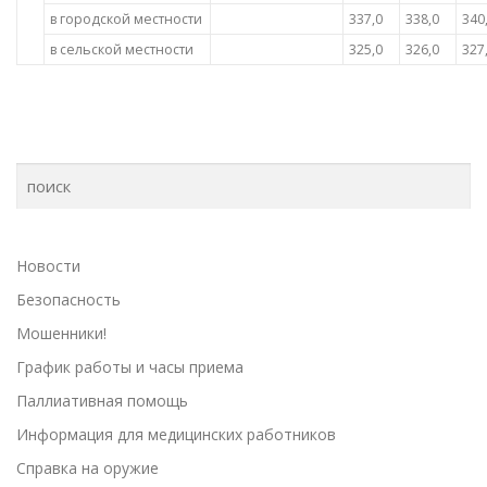
в городской местности
337,0
338,0
340
в сельской местности
325,0
326,0
327
Новости
Безопасность
Мошенники!
График работы и часы приема
Паллиативная помощь
Информация для медицинских работников
Справка на оружие