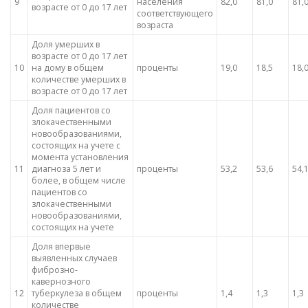
9
населения
82,0
81,0
81,
возрасте от 0 до 17 лет
соответствующего
возраста
Доля умерших в
возрасте от 0 до 17 лет
10
на дому в общем
проценты
19,0
18,5
18,
количестве умерших в
возрасте от 0 до 17 лет
Доля пациентов со
злокачественными
новообразованиями,
состоящих на учете с
момента установления
11
диагноза 5 лет и
проценты
53,2
53,6
54,
более, в общем числе
пациентов со
злокачественными
новообразованиями,
состоящих на учете
Доля впервые
выявленных случаев
фиброзно-
кавернозного
12
туберкулеза в общем
проценты
1,4
1,3
1,3
количестве