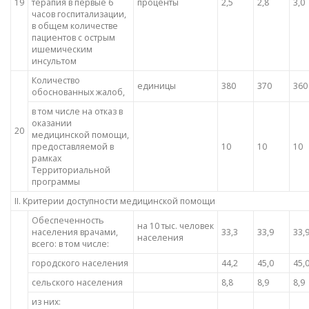
19
терапия в первые 6
проценты
2,5
2,8
3,0
часов госпитализации,
в общем количестве
пациентов с острым
ишемическим
инсультом
Количество
единицы
380
370
360
обоснованных жалоб,
в том числе на отказ в
оказании
20
медицинской помощи,
предоставляемой в
10
10
10
рамках
Территориальной
программы
II. Критерии доступности медицинской помощи
Обеспеченность
на 10 тыс. человек
населения врачами,
33,3
33,9
33,
населения
всего: в том числе:
городского населения
44,2
45,0
45,
сельского населения
8,8
8,9
8,9
из них: