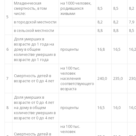
Младенческая
на 1000 человек,
смертность, в том
родившихся
8,5
8,5
8,2
числе:
живыми
5
в городской местности
8,2
8,2
7,9
в сельской местности
8,8
8,8
8,5
Доля умерших в
возрасте до 1 года на
6
дому в общем
проценты
16,8
16,5
16,
количестве умерших в
возрасте до 1 года
на 100 тыс.
человек
Смертность детей в
7
населения
240,0
235,0
230
возрасте от 0 до 4 лет
соответствующего
возраста
Доля умерших в
возрасте от 0 до 4 лет
8
на дому в общем
проценты
16,5
16,0
16,
количестве умерших в
возрасте от 0 до 4 лет
на 100 тыс.
человек
Смертность детей в