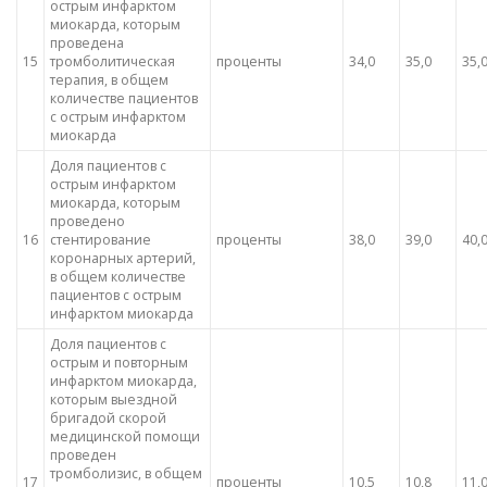
острым инфарктом
миокарда, которым
проведена
15
тромболитическая
проценты
34,0
35,0
35,
терапия, в общем
количестве пациентов
с острым инфарктом
миокарда
Доля пациентов с
острым инфарктом
миокарда, которым
проведено
16
стентирование
проценты
38,0
39,0
40,
коронарных артерий,
в общем количестве
пациентов с острым
инфарктом миокарда
Доля пациентов с
острым и повторным
инфарктом миокарда,
которым выездной
бригадой скорой
медицинской помощи
проведен
тромболизис, в общем
17
проценты
10,5
10,8
11,