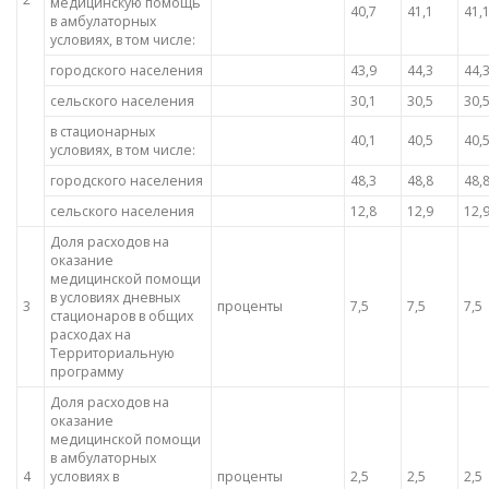
медицинскую помощь
40,7
41,1
41,
в амбулаторных
условиях, в том числе:
городского населения
43,9
44,3
44,
сельского населения
30,1
30,5
30,
в стационарных
40,1
40,5
40,
условиях, в том числе:
городского населения
48,3
48,8
48,
сельского населения
12,8
12,9
12,
Доля расходов на
оказание
медицинской помощи
в условиях дневных
3
проценты
7,5
7,5
7,5
стационаров в общих
расходах на
Территориальную
программу
Доля расходов на
оказание
медицинской помощи
в амбулаторных
4
условиях в
проценты
2,5
2,5
2,5