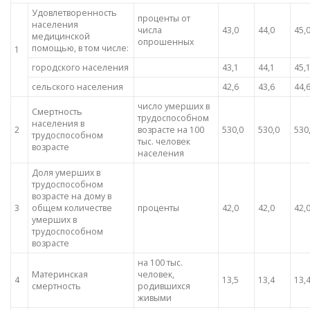
Удовлетворенность
проценты от
населения
числа
43,0
44,0
45,
медицинской
опрошенных
помощью, в том числе:
1
городского населения
43,1
44,1
45,
сельского населения
42,6
43,6
44,
число умерших в
Смертность
трудоспособном
населения в
2
возрасте на 100
530,0
530,0
530
трудоспособном
тыс. человек
возрасте
населения
Доля умерших в
трудоспособном
возрасте на дому в
3
общем количестве
проценты
42,0
42,0
42,
умерших в
трудоспособном
возрасте
на 100 тыс.
Материнская
человек,
4
13,5
13,4
13,
смертность
родившихся
живыми