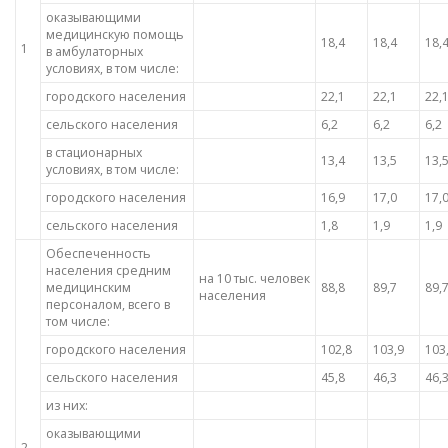
оказывающими
медицинскую помощь
18,4
18,4
18,
1
в амбулаторных
условиях, в том числе:
городского населения
22,1
22,1
22,
сельского населения
6,2
6,2
6,2
в стационарных
13,4
13,5
13,
условиях, в том числе:
городского населения
16,9
17,0
17,
сельского населения
1,8
1,9
1,9
Обеспеченность
населения средним
на 10 тыс. человек
медицинским
88,8
89,7
89,
населения
персоналом, всего в
том числе:
городского населения
102,8
103,9
103
сельского населения
45,8
46,3
46,
из них:
оказывающими
2