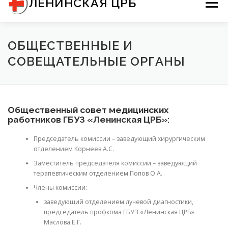
ЛЕНИНСКАЯ ЦРБ
Меню
содержимому
О НАС
ДОКУМЕНТЫ
ОБЩЕСТВЕННЫЕ И
СОВЕЩАТЕЛЬНЫЕ ОРГАНЫ
ИНФОРМАЦИЯ ДЛЯ ПАЦИЕНТОВ
КОНТАКТЫ
Общественный совет медицинских
работников ГБУЗ «Ленинская ЦРБ»
:
Председатель комиссии – заведующий хирургическим
отделением Корнеев А.С.
Заместитель председателя комиссии – заведующий
терапевтическим отделением Попов О.А.
Члены комиссии:
заведующий отделением лучевой диагностики,
председатель профкома ГБУЗ «Ленинская ЦРБ»
Маслова Е.Г.