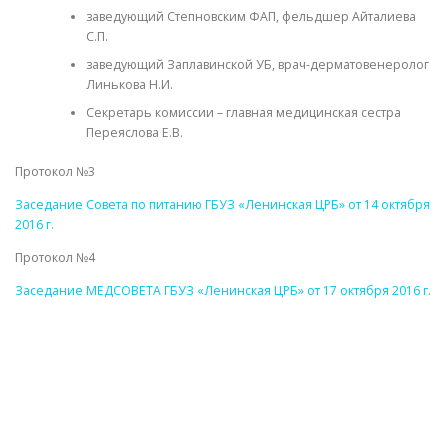
заведующий Степновским ФАП, фельдшер Айталиева
С.П.
заведующий Заплавинской УБ, врач-дерматовенеролог
Линькова Н.И.
Секретарь комиссии – главная медицинская сестра
Переяслова Е.В.
Протокол №3
Заседание Совета по питанию ГБУЗ «Ленинская ЦРБ» от 14 октября
2016 г.
Протокол №4
Заседание МЕДСОВЕТА ГБУЗ «Ленинская ЦРБ» от 17 октября 2016 г.